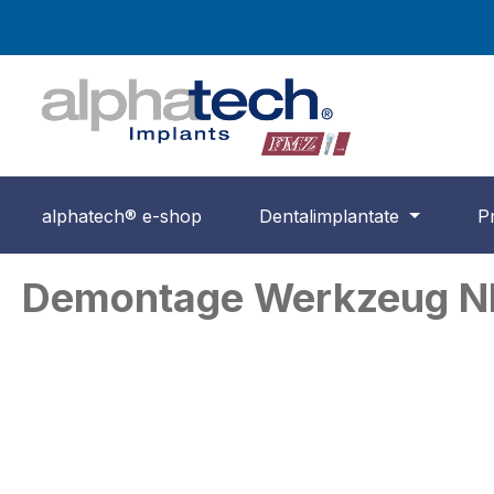
springen
Zur Hauptnavigation springen
alphatech® e-shop
Dentalimplantate
P
Demontage Werkzeug 
Bildergalerie überspringen