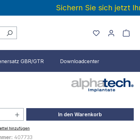
Sichern Sie sich jetzt 
enersatz GBR/GTR
Downloadcenter
 Anzahl: Gib den gewünschten Wert ein 
In den Warenkorb
ttel hinzufügen
mmer:
407733